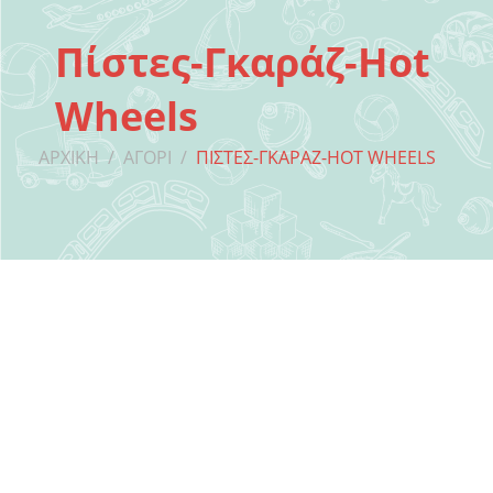
Πίστες-Γκαράζ-Hot
Wheels
ΑΡΧΙΚΉ
/
ΑΓΌΡΙ
/
ΠΊΣΤΕΣ-ΓΚΑΡΆΖ-HOT WHEELS