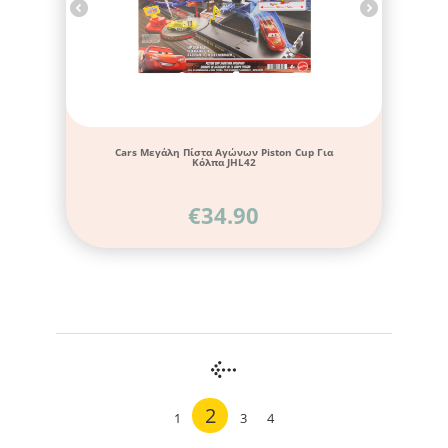
Cars Μεγάλη Πίστα Αγώνων Piston Cup Για
Κόλπα JHL42
€
34.90
2
1
3
4