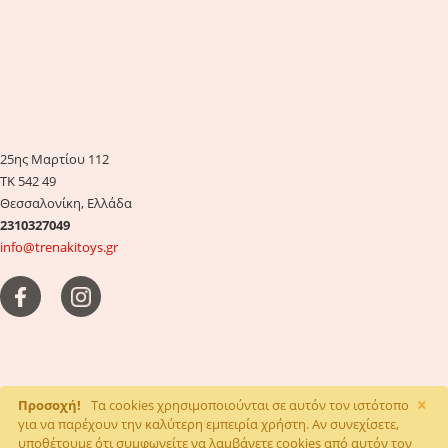
25ης Μαρτίου 112
ΤΚ 542 49
Θεσσαλονίκη, Ελλάδα
2310327049
info@trenakitoys.gr
×
Προσοχή!
Τα cookies χρησιμοποιούνται σε αυτόν τον ιστότοπο
Κατασκευή eshop
dezitech
για να παρέχουν την καλύτερη εμπειρία χρήστη. Αν συνεχίσετε,
υποθέτουμε ότι συμφωνείτε να λαμβάνετε cookies από αυτόν τον