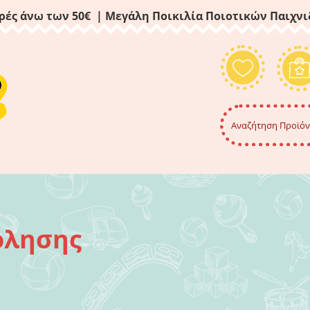
ρές άνω των 50€ | Μεγάλη Ποικιλία Ποιοτικών Παιχν
όλησης