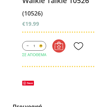
Walkie Talkie 10526
(10526)
€
19.99
−
+
ΣΕ ΑΠΌΘΕΜΑ
Save
Περιγραφή