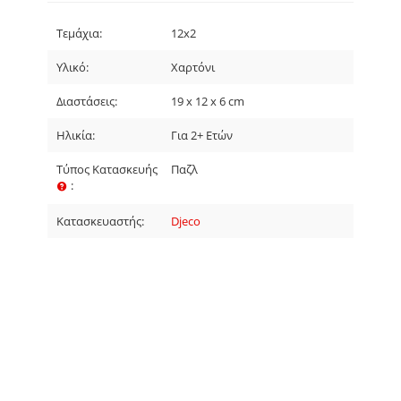
Τεμάχια:
12x2
Υλικό:
Χαρτόνι
Διαστάσεις:
19 x 12 x 6 cm
Ηλικία:
Για 2+ Ετών
Τύπος Κατασκευής
Παζλ
:
Κατασκευαστής:
Djeco