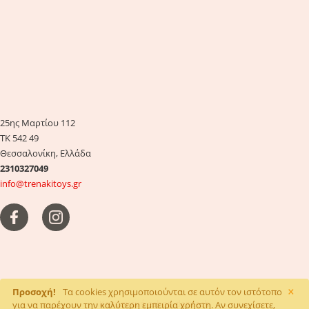
25ης Μαρτίου 112
ΤΚ 542 49
Θεσσαλονίκη, Ελλάδα
2310327049
info@trenakitoys.gr
×
Προσοχή!
Τα cookies χρησιμοποιούνται σε αυτόν τον ιστότοπο
Κατασκευή eshop
dezitech
για να παρέχουν την καλύτερη εμπειρία χρήστη. Αν συνεχίσετε,