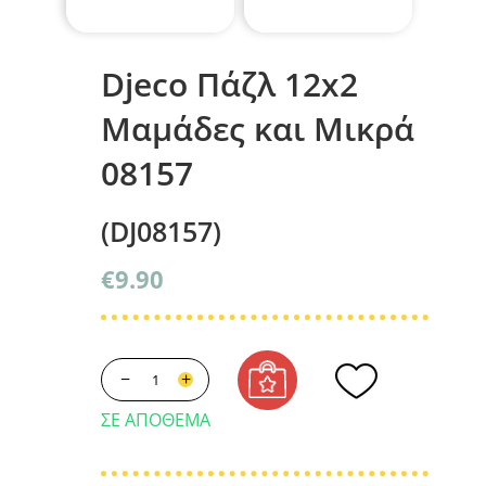
Djeco Πάζλ 12x2
Μαμάδες και Μικρά
08157
(DJ08157)
€
9.90
−
+
ΣΕ ΑΠΌΘΕΜΑ