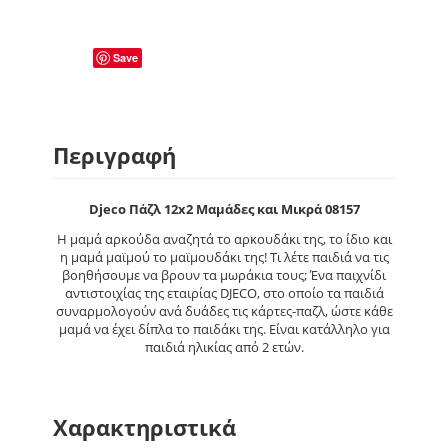
Save
Περιγραφή
Djeco Πάζλ 12x2 Μαμάδες και Μικρά 08157
Η μαμά αρκούδα αναζητά το αρκουδάκι της, το ίδιο και
η μαμά μαϊμού το μαϊμουδάκι της! Τι λέτε παιδιά να τις
βοηθήσουμε να βρουν τα μωράκια τους; Ένα παιχνίδι
αντιστοιχίας της εταιρίας DJECO, στο οποίο τα παιδιά
συναρμολογούν ανά δυάδες τις κάρτες-παζλ, ώστε κάθε
μαμά να έχει δίπλα το παιδάκι της. Είναι κατάλληλο για
παιδιά ηλικίας από 2 ετών.
Χαρακτηριστικά