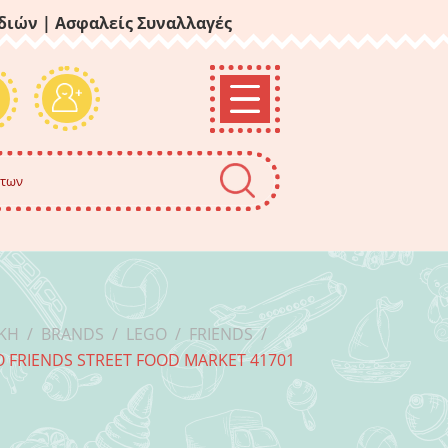
ιδιών
| Ασφαλείς Συναλλαγές
ΙΚΉ
/
BRANDS
/
LEGO
/
FRIENDS
/
 FRIENDS STREET FOOD MARKET 41701