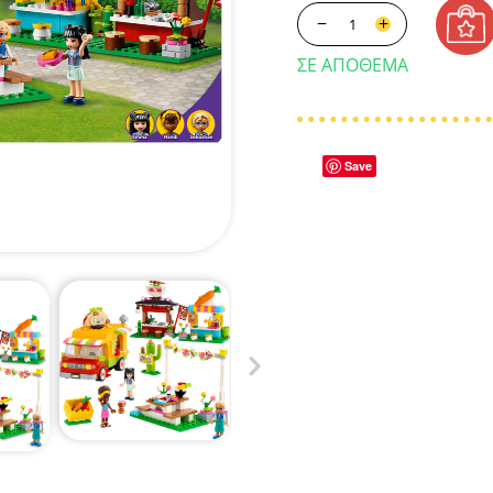
−
+
ΣΕ ΑΠΌΘΕΜΑ
Save