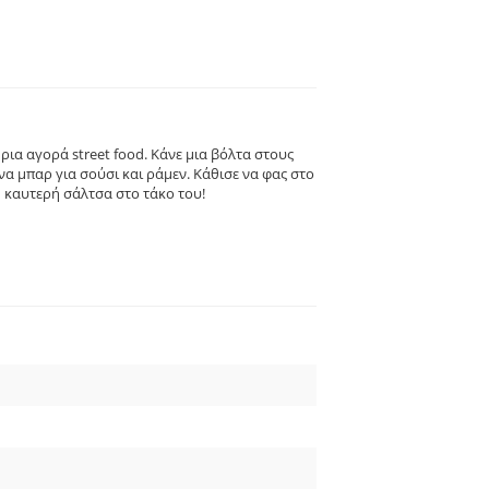
ια αγορά street food. Κάνε μια βόλτα στους
να μπαρ για σούσι και ράμεν. Κάθισε να φας στο
ή καυτερή σάλτσα στο τάκο του!