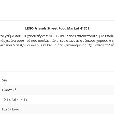
LEGO Friends Street Food Market 41701
 το γεύμα σου. Οι χαρακτήρες των LEGO® Friends επισκέπτονται μια υπαίθρ
Υπάρχει ένα φορτηγό που πουλάει τάκο, ένα σταντ με φρέσκους χυμούς κι έ
υδιές που διάλεξαν οι άλλοι. Ο Ίθαν μοιάζει ξαφνιασμένος. Ωχ… έπεσε πολλ
592
Πλαστικό
19.1 x 4.6 x 14.1 cm
Για 6+ Ετών