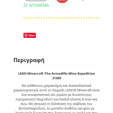
ΣΕ ΑΠΌΘΕΜΑ
Save
Περιγραφή
LEGO Minecraft The Armadillo Mine Expedition
21269
Με απίθανους χαρακτήρες και διασκεδαστικά
χαρακτηριστικά, αυτό το παιχνίδι LEGO® Minecraft είναι
ένα συναρπαστικό σετ γεμάτο με δυνατότητες
ευρηματικού παιχνιδιού για παιδιά ηλικίας 8 ετών και
άνω. Με σκηνικό τη διάπλαση της σαβάνας του
βιντεοπαιχνιδιού, το μοντέλο διαθέτει ορυχείο με
λειτουργία δυναμίτη που λειτουργεί με μοχλό και που