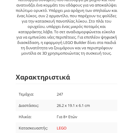
ανατινάζει ένα κομμάτι του εδάφους για να αποκαλύψει
πολύτιμο ορυκτό. Υπάρχει μια αράχνη των σπηλαίων και
ένας λύκος, συν 2 αρμαντίλο, που παρέχουν τις φολίδες
για την κατασκευή πανοπλίας λύκου. Στο πλάι του
ορυχείου, υπάρχει ένας μικρός ποταμός και
καταρράκτης λάβα. Το σετ αναδιαμορφώνεται εύκολα
για να εμπνεύσει νέες περιπέτειες. Για επιπλέον ψηφιακή
διασκέδαση, η εφαρμογή LEGO Builder δίνει στα παιδιά
τη δυνατότητα να ζουμάρουν και να περιστρέφουν
μοντέλα σε 3D χρησιμοποιώντας τη συσκευή τους.
Χαρακτηριστικά
Τεμάχια:
247
Διαστάσεις:
26.2 x 19.1 x 6.1 cm
Ηλικία:
Για 8+ Ετών
Κατασκευαστής:
LEGO