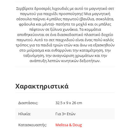
Σερβίρετε δροσερές λιχουδιές με αυτό το μαγνητικό σετ
παγωτού για παιχνίδι προσποίησης! Μια μαγνητική
σέσουλα παίρνει 4 μπάλες παγωτού (βανίλια, σοκολάτα,
φράουλα και μέντα)- πατήστε το μοχλό και οι μπάλες
πέφτουν σε ξύλινα χωνάκια. Τα κομμάτια
αποθηκεύονται σε ένα διασκεδαστικό πλαστικό δοχείο
παγωτού. Αυτό το σετ παιχνιδιού είναι ένας πολύ καλός
τρόπος για τα παιδιά τριών ετών και άνω να εξασκηθούν
στο μοίρασμα και ενθαρρύνει την καταμέτρηση, την
ταξινόμηση, την αναγνώριση χρωμάτων και την
ανάπτυξη λεπτών κινητικών δεξιοτήτων.
Χαρακτηριστικά
Διαστάσεις:
32.5 x 9 x 26 cm
Ηλικία:
Για 3+ Ετών
Κατασκευαστής:
Melissa & Doug