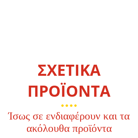
ΣΧΕΤΙΚΑ
ΠΡΟΪΟΝΤΑ
Ίσως σε ενδιαφέρουν και τα
ακόλουθα προϊόντα