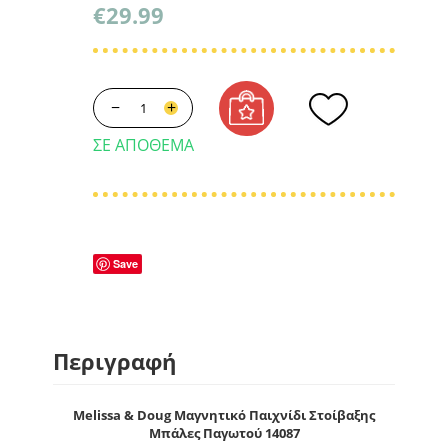
€
29.99
−
+
ΣΕ ΑΠΌΘΕΜΑ
Save
Περιγραφή
Melissa & Doug Μαγνητικό Παιχνίδι Στοίβαξης
Μπάλες Παγωτού 14087