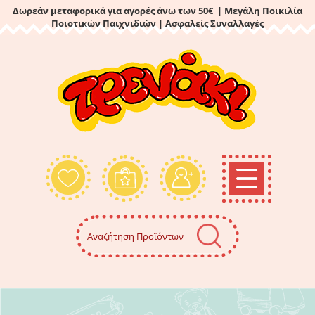
Δωρεάν μεταφορικά για αγορές άνω των 50€ | Μεγάλη Ποικιλία
Ποιοτικών Παιχνιδιών
| Ασφαλείς Συναλλαγές