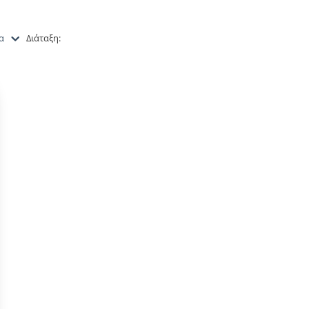
α
Διάταξη: