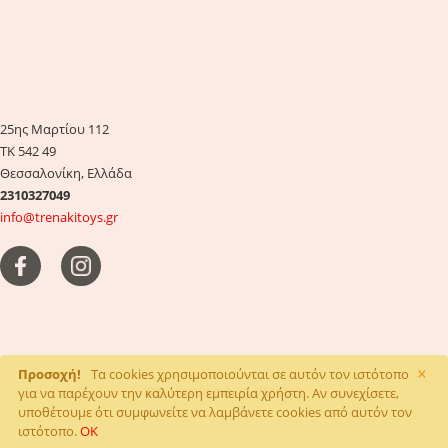
25ης Μαρτίου 112
ΤΚ 542 49
Θεσσαλονίκη, Ελλάδα
2310327049
info@trenakitoys.gr
×
Προσοχή!
Τα cookies χρησιμοποιούνται σε αυτόν τον ιστότοπο
Κατασκευή eshop
dezitech
για να παρέχουν την καλύτερη εμπειρία χρήστη. Αν συνεχίσετε,
υποθέτουμε ότι συμφωνείτε να λαμβάνετε cookies από αυτόν τον
ιστότοπο.
OK