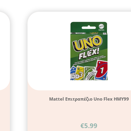
Mattel Επιτραπέζιο Uno Flex HMY99
€
5.99