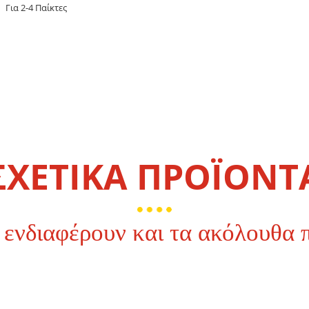
Για 2-4 Παίκτες
ΣΧΕΤΙΚΑ ΠΡΟΪΟΝΤ
 ενδιαφέρουν και τα ακόλουθα 