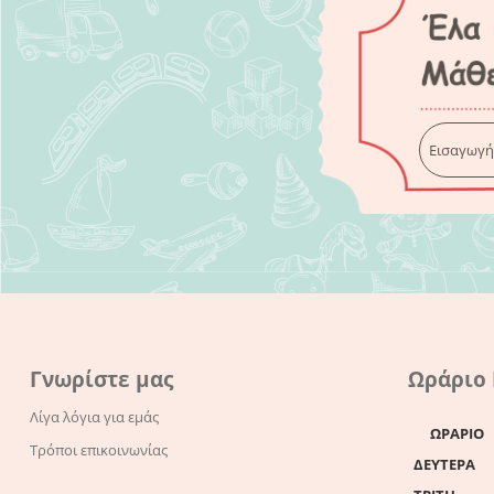
Γνωρίστε μας
Ωράριο
Λίγα λόγια για εμάς
ΩΡΑΡΙΟ
Τρόποι επικοινωνίας
ΔΕΥΤΕΡΑ