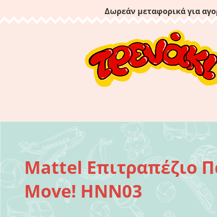
Δωρεάν μεταφορικά για αγο
Mattel Επιτραπέζιο Π
Move! HNN03