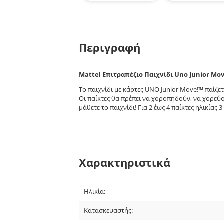
Περιγραφή
Mattel Επιτραπέζιο Παιχνίδι Uno Junior Mo
Το παιχνίδι με κάρτες UNO Junior Move!™ παίζε
Οι παίκτες θα πρέπει να χοροπηδούν, να χορεύ
μάθετε το παιχνίδι! Για 2 έως 4 παίκτες ηλικίας
Χαρακτηριστικά
Ηλικία:
Κατασκευαστής: