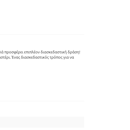
αλλά προσφέρει επιπλέον διασκεδαστική δράση!
στέρι. Ένας διασκεδαστικός τρόπος για να