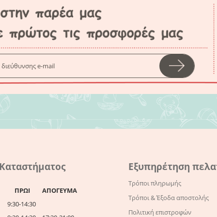
 Καταστήματος
Εξυπηρέτηση πελ
Τρόποι πληρωμής
ΠΡΩΙ
ΑΠΟΓΕΥΜΑ
Τρόποι & Έξοδα αποστολής
9:30-14:30
Πολιτική επιστροφών