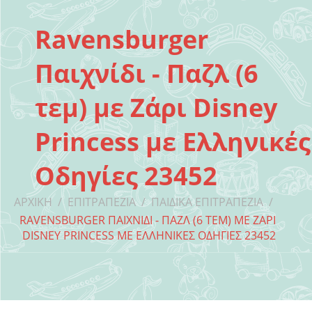
Ravensburger
Παιχνίδι - Παζλ (6
τεμ) με Ζάρι Disney
Princess με Ελληνικές
Οδηγίες 23452
ΑΡΧΙΚΉ
/
ΕΠΙΤΡΑΠΈΖΙΑ
/
ΠΑΙΔΙΚΆ ΕΠΙΤΡΑΠΈΖΙΑ
/
RAVENSBURGER ΠΑΙΧΝΊΔΙ - ΠΑΖΛ (6 ΤΕΜ) ΜΕ ΖΆΡΙ
DISNEY PRINCESS ΜΕ ΕΛΛΗΝΙΚΈΣ ΟΔΗΓΊΕΣ 23452