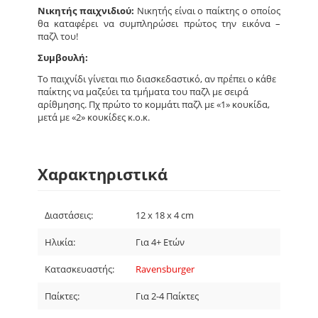
Νικητής παιχνιδιού:
Νικητής είναι ο παίκτης ο οποίος
θα καταφέρει να συμπληρώσει πρώτος την εικόνα –
παζλ του!
Συμβουλή:
Το παιχνίδι γίνεται πιο διασκεδαστικό, αν πρέπει ο κάθε
παίκτης να μαζεύει τα τμήματα του παζλ με σειρά
αρίθμησης. Πχ πρώτο το κομμάτι παζλ με «1» κουκίδα,
μετά με «2» κουκίδες κ.ο.κ.
Χαρακτηριστικά
Διαστάσεις:
12 x 18 x 4 cm
Ηλικία:
Για 4+ Ετών
Κατασκευαστής:
Ravensburger
Παίκτες:
Για 2-4 Παίκτες