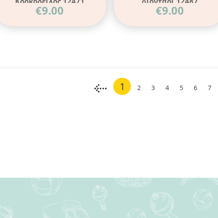
Κροκόδειλος 12471
Λιοντάρι 12487
€
9.00
€
9.00
1
2
3
4
5
6
7