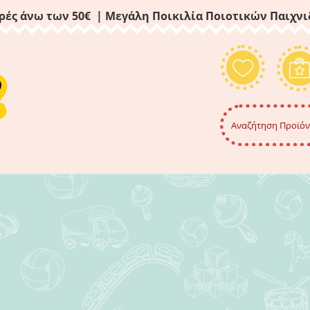
ρές άνω των 50€ | Μεγάλη Ποικιλία Ποιοτικών Παιχν