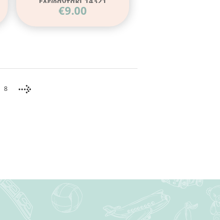
Ελεφαντάκι 14321
€
9.00
8