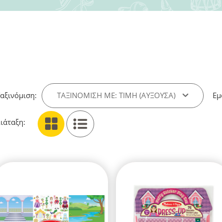
αξινόμιση:
ΤΑΞΙΝΌΜΙΣΗ ΜΕ: ΤΙΜΉ (ΑΎΞΟΥΣΑ)
Εμ
ιάταξη: