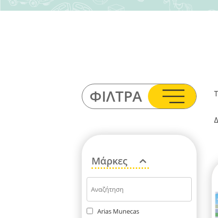
ΦΊΛΤΡΑ
Τ
Δ
Μάρκες
Arias Munecas