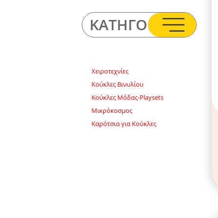
Για 8+ Ετών
ΚΑΤΗΓΟΡΙΕΣ
Χειροτεχνίες
Κούκλες Βινυλίου
Κούκλες Μόδας-Playsets
Μικρόκοσμος
Καρότσια για Κούκλες