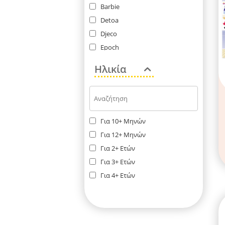
Barbie
Detoa
Djeco
Epoch
Giochi Preziosi
Ηλικία
Mattel
Melissa & Doug
Paola Reina
Ravensburger
Για 10+ Μηνών
Για 12+ Μηνών
Για 2+ Ετών
Για 3+ Ετών
Για 4+ Ετών
Για 5+ Ετών
Για 6+ Ετών
Για 7+ Ετών