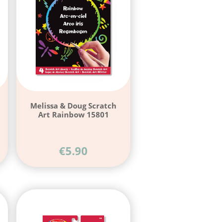
Melissa & Doug Scratch
α
Art Rainbow 15801
€
5.90