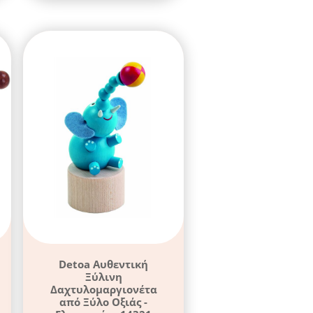
Detoa Αυθεντική
Ξύλινη
Δαχτυλομαργιονέτα
από Ξύλο Οξιάς -