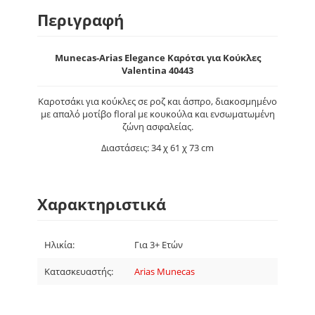
Περιγραφή
Munecas-Arias Elegance Καρότσι για Κούκλες
Valentina 40443
Καροτσάκι για κούκλες σε ροζ και άσπρο, διακοσμημένο
με απαλό μοτίβο floral με κουκούλα και ενσωματωμένη
ζώνη ασφαλείας.
Διαστάσεις: 34 χ 61 χ 73 cm
Χαρακτηριστικά
Ηλικία:
Για 3+ Ετών
Κατασκευαστής:
Arias Munecas