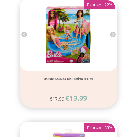
Έκπτωση 22%
Barbie Κούκλα Με Πισίνα HRJ74
€
13.99
€
17.99
Έκπτωση 33%