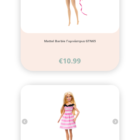
Mattel Barbie Γυμνάστρια GTN65
€
10.99