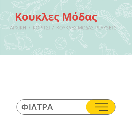
Κουκλες Μόδας
ΑΡΧΙΚΉ
/
ΚΟΡΊΤΣΙ
/
ΚΟΎΚΛΕΣ ΜΌΔΑΣ-PLAYSETS
ΦΊΛΤΡΑ