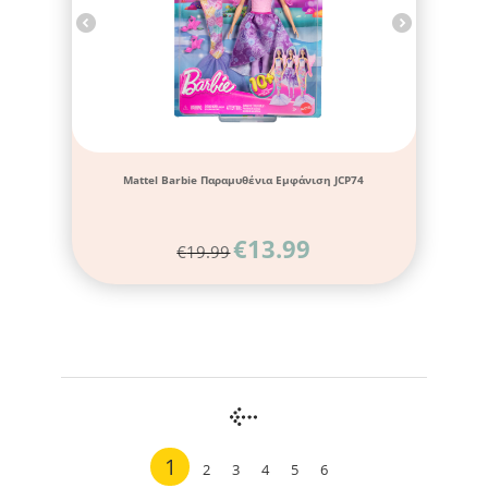
Mattel Barbie Παραμυθένια Εμφάνιση JCP74
€
13.99
€
19.99
1
2
3
4
5
6