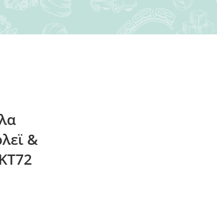
κλα
λεϊ &
KT72