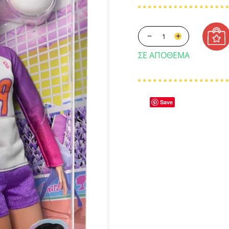
−
+
ΣΕ ΑΠΌΘΕΜΑ
Save