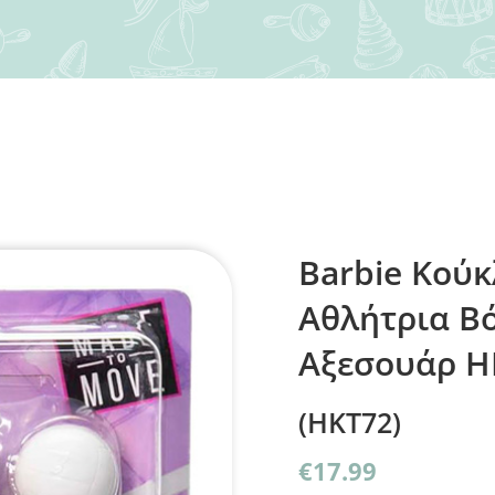
Barbie Κού
Αθλήτρια Βό
Αξεσουάρ H
(HKT72)
€
17.99