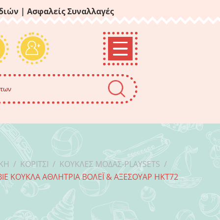
ιδιών
| Ασφαλείς Συναλλαγές
ΙΚΉ
/
ΚΟΡΊΤΣΙ
/
ΚΟΎΚΛΕΣ ΜΌΔΑΣ-PLAYSETS
/
IE ΚΟΎΚΛΑ ΑΘΛΉΤΡΙΑ ΒΌΛΕΪ & ΑΞΕΣΟΥΆΡ HKT72