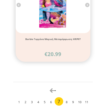
Barbie Γοργόνα Μαγική Μεταμόρφωση HRP97
€
20.99
7
1
2
3
4
5
6
8
9
10
11