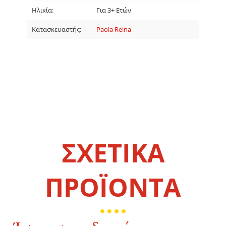
Ηλικία:
Για 3+ Ετών
Κατασκευαστής:
Paola Reina
ΣΧΕΤΙΚΑ
ΠΡΟΪΟΝΤΑ