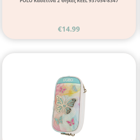
POLO Κασετίνα 2 Θήκες REEL 937054-8347
€
14.99