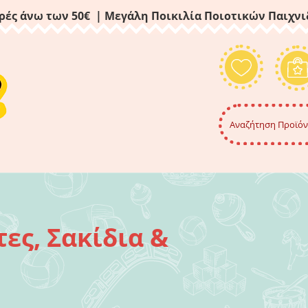
ρές άνω των 50€ | Μεγάλη Ποικιλία Ποιοτικών Παιχν
ες, Σακίδια &