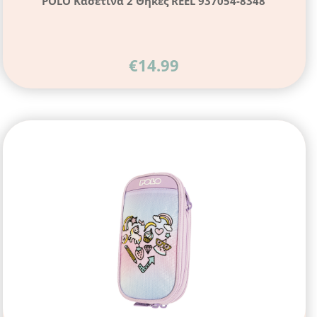
POLO Κασετίνα 2 Θήκες REEL 937054-8348
€
14.99