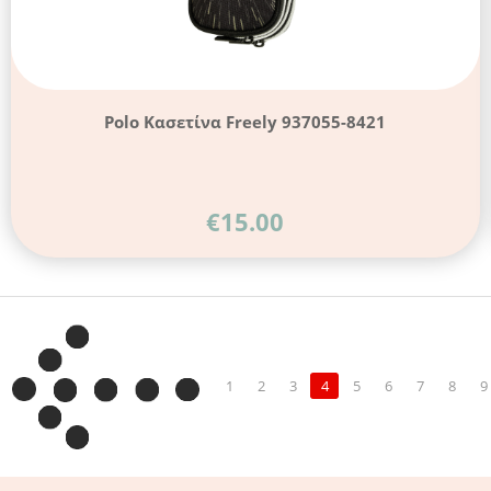
Polo Κασετίνα Freely 937055-8421
€
15.00
1
2
3
4
5
6
7
8
9