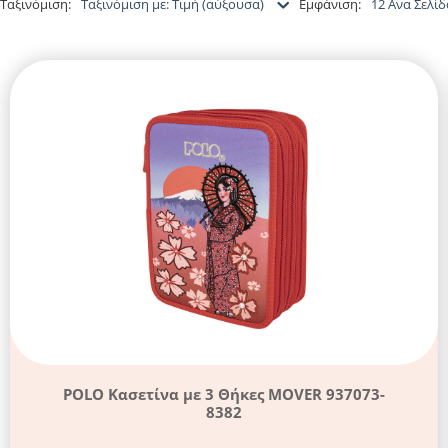
Ταξινόμιση:
Ταξινόμιση με: Τιμή (αύξουσα)
Εμφάνιση:
12 Ανα Σελίδ
POLO Κασετίνα με 3 Θήκες MOVER 937073-
8382