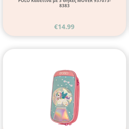
POLO Κασετίνα με 3 Θήκες MOVER 937073-
8383
€
14.99