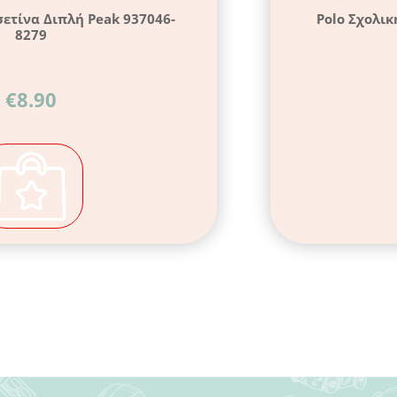
σετίνα Διπλή Peak 937046-
Polo Σχολικ
8279
€
8.90