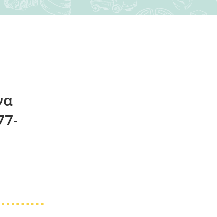
να
77-