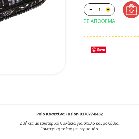
−
+
ΣΕ ΑΠΌΘΕΜΑ
Save
Polo Κασετίνα Fusion 937077-8432
2 θήκες με εσωτερικά θυλάκια για στυλό και μολύβια.
Εσωτερική τσέπη με φερμουάρ.