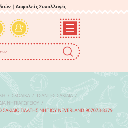
ιδιών
| Ασφαλείς Συναλλαγές
ΙΚΉ
/
ΣΧΟΛΙΚΆ
/
ΤΣΆΝΤΕΣ-ΣΑΚΊΔΙΑ
/
ΔΙΑ ΝΗΠΙΑΓΩΓΕΊΟΥ
/
 ΣΑΚΊΔΙΟ ΠΛΆΤΗΣ ΝΗΠΊΟΥ NEVERLAND 907073-8379