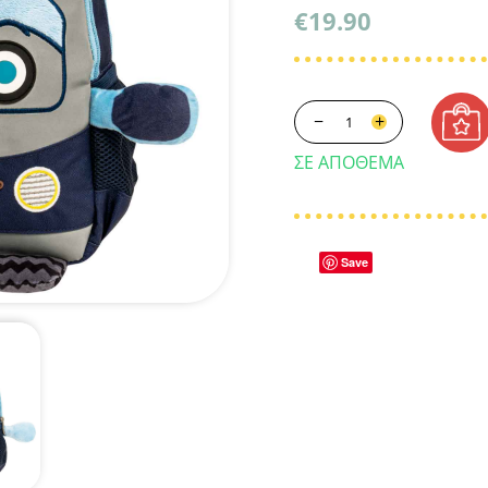
€
19.90
−
+
ΣΕ ΑΠΌΘΕΜΑ
Save