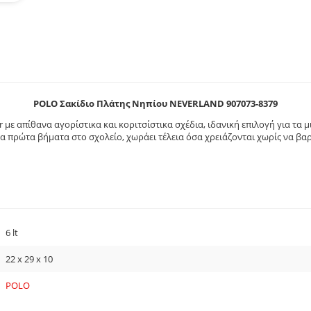
POLO Σακίδιο Πλάτης Νηπίου NEVERLAND 907073-8379
r με απίθανα αγορίστικα και κοριτσίστικα σχέδια, ιδανική επιλογή για τα μ
τα πρώτα βήματα στο σχολείο, χωράει τέλεια όσα χρειάζονται χωρίς να βαρ
6 lt
22 x 29 x 10
POLO