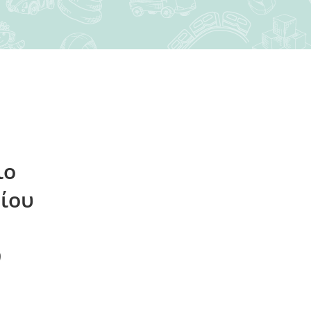
ιο
ίου
9