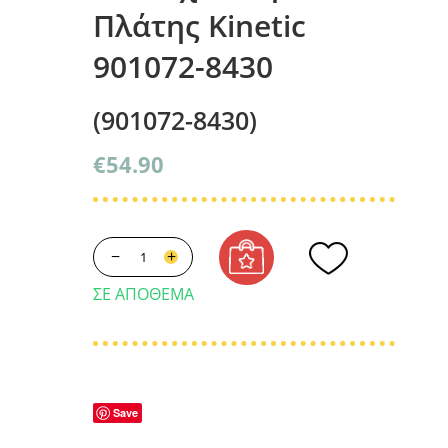
Πλάτης Kinetic
901072-8430
(901072-8430)
€
54.90
−
+
ΣΕ ΑΠΌΘΕΜΑ
Save