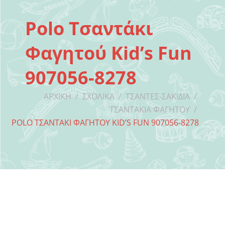
Polo Τσαντάκι
Φαγητού Kid’s Fun
907056-8278
ΑΡΧΙΚΉ
/
ΣΧΟΛΙΚΆ
/
ΤΣΆΝΤΕΣ-ΣΑΚΊΔΙΑ
/
ΤΣΑΝΤΆΚΙΑ ΦΑΓΗΤΟΎ
/
POLO ΤΣΑΝΤΆΚΙ ΦΑΓΗΤΟΎ KID’S FUN 907056-8278