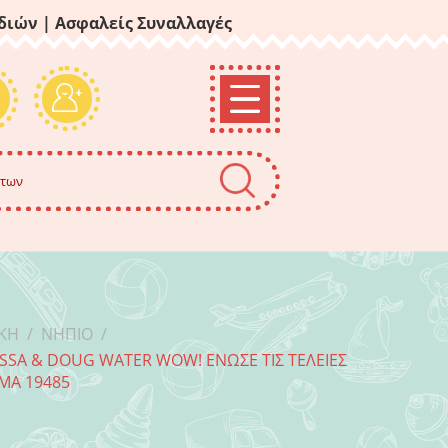
ιδιών
| Ασφαλείς Συναλλαγές
ΙΚΉ
/
ΝΉΠΙΟ
/
SSA & DOUG WATER WOW! ΈΝΩΣΕ ΤΙΣ ΤΕΛΕΊΕΣ
ΜΑ 19485