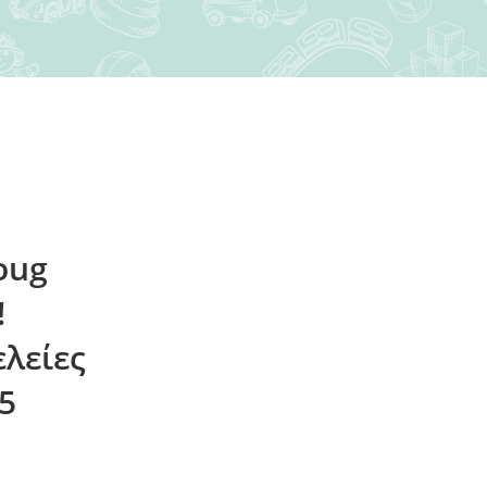
oug
!
ελείες
5