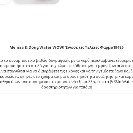
Melissa & Doug Water WOW! Ένωσε τις Τελείες Φάρμα19485
τό το συναρπαστικό βιβλίο ζωγραφικής με το νερό περιλαμβάνει τέσσερις
σιμοποιήστε το στυλό για το χρώμα σε κάθε σκηνή - εμφανίζονται λεπτομ
 να στεγνώσει για να διαγράψετε τις εικόνες και να την γεμίσετε ξανά και
ουκκίδες, σκηνές στο χρώμα και μια δραστηριότητα αναζήτησης και εύρεσ
αποθηκεύουν τακτοποιημένα στο μπροστινό εξώφυλλο, έτσι τα βιβλία Wate
δραστηριοτήτων για παιδιά!