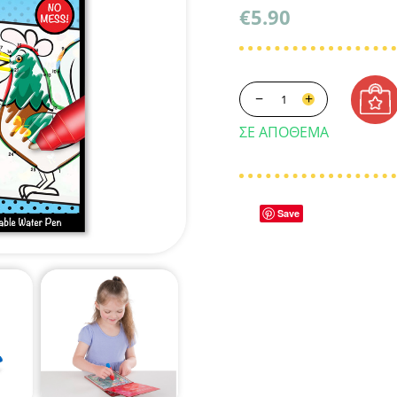
€
5.90
−
+
ΣΕ ΑΠΌΘΕΜΑ
Save