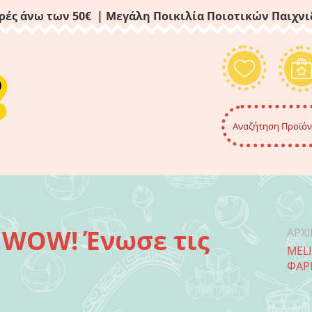
ρές άνω των 50€ | Μεγάλη Ποικιλία Ποιοτικών Παιχν
r WOW! Ένωσε τις
ΑΡΧ
MELI
ΦΆΡ