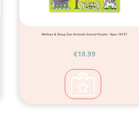
Melissa & Doug Zoo Animals Sound Puzzle - 8pcs 10727
€
18.99