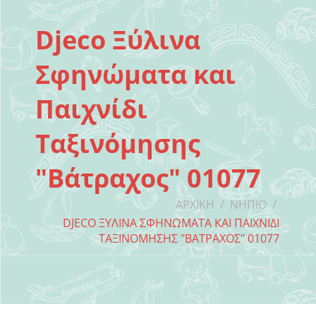
Djeco Ξύλινα
Σφηνώματα και
Παιχνίδι
Ταξινόμησης
"Βάτραχος" 01077
ΑΡΧΙΚΉ
/
ΝΉΠΙΟ
/
DJECO ΞΎΛΙΝΑ ΣΦΗΝΏΜΑΤΑ ΚΑΙ ΠΑΙΧΝΊΔΙ
ΤΑΞΙΝΌΜΗΣΗΣ "ΒΆΤΡΑΧΟΣ" 01077