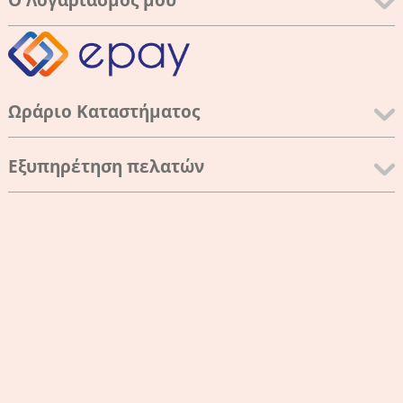
Ο Λογαριασμός μου
Ωράριο Καταστήματος
Εξυπηρέτηση πελατών