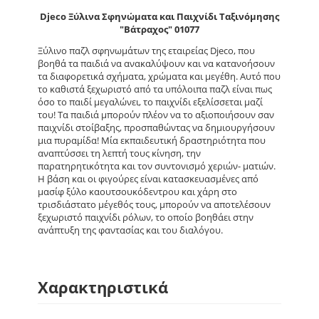
Djeco Ξύλινα Σφηνώματα και Παιχνίδι Ταξινόμησης
"Βάτραχος" 01077
Ξύλινο παζλ σφηνωμάτων της εταιρείας Djeco, που
βοηθά τα παιδιά να ανακαλύψουν και να κατανοήσουν
τα διαφορετικά σχήματα, χρώματα και μεγέθη. Αυτό που
το καθιστά ξεχωριστό από τα υπόλοιπα παζλ είναι πως
όσο το παιδί μεγαλώνει, το παιχνίδι εξελίσσεται μαζί
του! Τα παιδιά μπορούν πλέον να το αξιοποιήσουν σαν
παιχνίδι στοίβαξης, προσπαθώντας να δημιουργήσουν
μια πυραμίδα! Μία εκπαιδευτική δραστηριότητα που
αναπτύσσει τη λεπτή τους κίνηση, την
παρατηρητικότητα και τον συντονισμό χεριών- ματιών.
Η βάση και οι φιγούρες είναι κατασκευασμένες από
μασίφ ξύλο καουτσουκόδεντρου και χάρη στο
τρισδιάστατο μέγεθός τους, μπορούν να αποτελέσουν
ξεχωριστό παιχνίδι ρόλων, το οποίο βοηθάει στην
ανάπτυξη της φαντασίας και του διαλόγου.
Χαρακτηριστικά