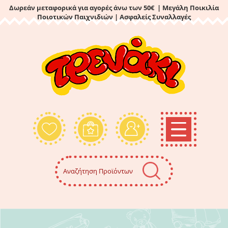
Δωρεάν μεταφορικά για αγορές άνω των 50€ | Μεγάλη Ποικιλία
Ποιοτικών Παιχνιδιών
| Ασφαλείς Συναλλαγές