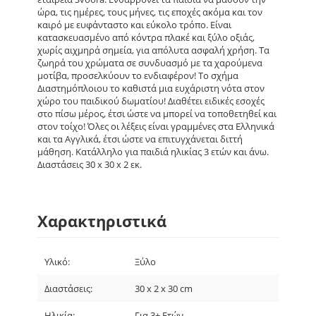
ώρα, τις ημέρες, τους μήνες, τις εποχές ακόμα και τον
καιρό με ευφάνταστο και εύκολο τρόπο. Είναι
κατασκευασμένο από κόντρα πλακέ και ξύλο οξιάς,
χωρίς αιχμηρά σημεία, για απόλυτα ασφαλή χρήση. Τα
ζωηρά του χρώματα σε συνδυασμό με τα χαρούμενα
μοτίβα, προσελκύουν το ενδιαφέρον! Το σχήμα
Διαστημόπλοιου το καθιστά μια ευχάριστη νότα στον
χώρο του παιδικού δωματίου! Διαθέτει ειδικές εσοχές
στο πίσω μέρος, έτσι ώστε να μπορεί να τοποθετηθεί και
στον τοίχο! Όλες οι λέξεις είναι γραμμένες στα Ελληνικά
και τα Αγγλικά, έτσι ώστε να επιτυγχάνεται διττή
μάθηση. Κατάλληλο για παιδιά ηλικίας 3 ετών και άνω.
Διαστάσεις 30 x 30 x 2 εκ.
Χαρακτηριστικά
Υλικό:
Ξύλο
Διαστάσεις:
30 x 2 x 30 cm
Ηλικία:
Για 3+ Ετών