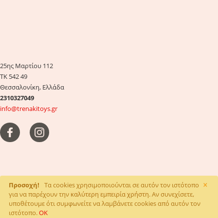
25ης Μαρτίου 112
ΤΚ 542 49
Θεσσαλονίκη, Ελλάδα
2310327049
info@trenakitoys.gr
×
Προσοχή!
Τα cookies χρησιμοποιούνται σε αυτόν τον ιστότοπο
Κατασκευή eshop
dezitech
για να παρέχουν την καλύτερη εμπειρία χρήστη. Αν συνεχίσετε,
υποθέτουμε ότι συμφωνείτε να λαμβάνετε cookies από αυτόν τον
ιστότοπο.
OK