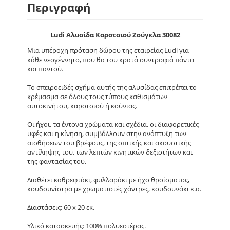
Περιγραφή
Ludi Αλυσίδα Καροτσιού Ζούγκλα 30082
Μια υπέροχη πρόταση δώρου της εταιρείας Ludi για
κάθε νεογέννητο, που θα του κρατά συντροφιά πάντα
και παντού.
Το σπειροειδές σχήμα αυτής της αλυσίδας επιτρέπει το
κρέμασμα σε όλους τους τύπους καθισμάτων
αυτοκινήτου, καροτσιού ή κούνιας.
Οι ήχοι, τα έντονα χρώματα και σχέδια, οι διαφορετικές
υφές και η κίνηση, συμβάλλουν στην ανάπτυξη των
αισθήσεων του βρέφους, της οπτικής και ακουστικής
αντίληψης του, των λεπτών κινητικών δεξιοτήτων και
της φαντασίας του.
Διαθέτει καθρεφτάκι, φυλλαράκι με ήχο θροΐσματος,
κουδουνίστρα με χρωματιστές χάντρες, κουδουνάκι κ.α.
Διαστάσεις: 60 x 20 εκ.
Υλικό κατασκευής: 100% πολυεστέρας.