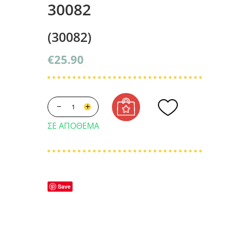
30082
(30082)
€
25.90
−
+
ΣΕ ΑΠΌΘΕΜΑ
Save