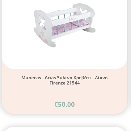
Munecas - Arias Ξύλινο Κρεβάτι - Λίκνο
Firenze 21544
€
50.00