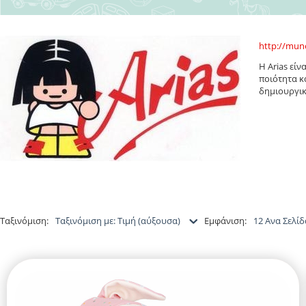
http://mun
Η Arias εί
ποιότητα κ
δημιουργι
Ταξινόμιση:
Ταξινόμιση με: Τιμή (αύξουσα)
Εμφάνιση:
12 Ανα Σελίδ