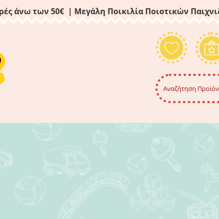
ρές άνω των 50€ | Μεγάλη Ποικιλία Ποιοτικών Παιχν