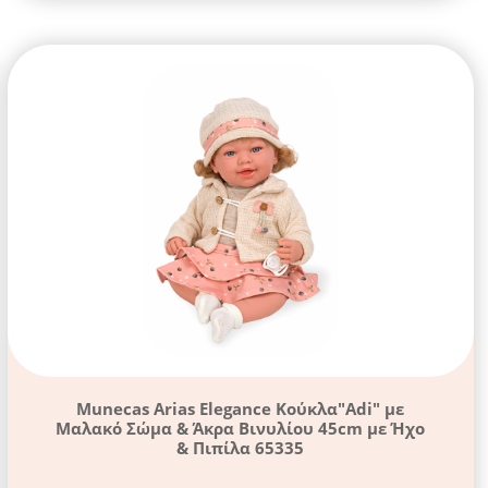
Munecas Arias Elegance Κούκλα"Adi" με
Μαλακό Σώμα & Άκρα Βινυλίου 45cm με Ήχο
& Πιπίλα 65335