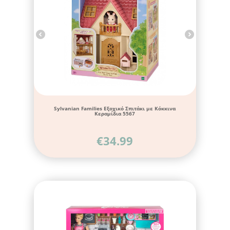
Sylvanian Families Eξοχικό Σπιτάκι με Κόκκινα
Κεραμίδια 5567
€
34.99