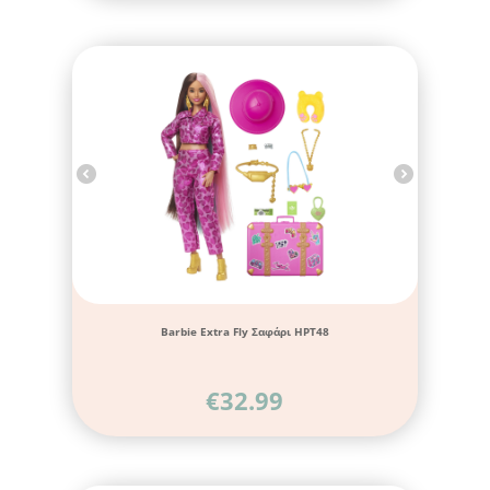
Barbie Extra Fly Σαφάρι HPT48
€
32.99