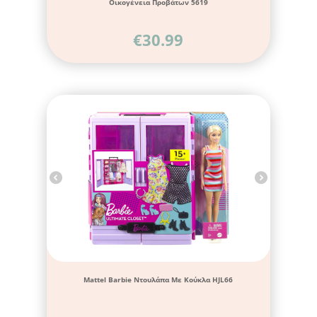
Οικογένεια Προβάτων 5619
€
30.99
Mattel Barbie Ντουλάπα Με Kούκλα HJL66