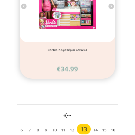
Barbie Καφετέρια GMW03
€
34.99
13
6
7
8
9
10
11
12
14
15
16