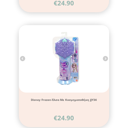
€
24.90
Disney Frozen-Έλσα Με Κοσμηματοθήκη JJY36
€
24.90