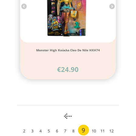
Monster High Κούκλα Cleo De Nile HXH74
€
24.90
9
2
3
4
5
6
7
8
10
11
12