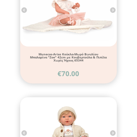
Munecas-Arias Κούκλα-Μωρό Βινυλίου
Μπαλαρίνα "Zoe" 42cm με Κουβερτούλα & Πιπίλα
Χωρίς Ήχους 65344
€
70.00