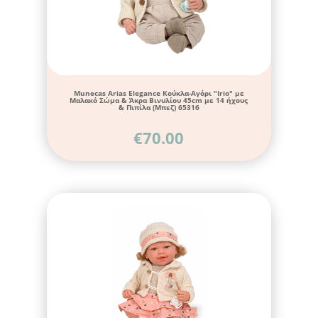
Munecas Arias Elegance Κούκλα-Αγόρι "Irio" με
Μαλακό Σώμα & Άκρα Βινυλίου 45cm με 14 ήχους
& Πιπίλα (Μπεζ) 65316
€
70.00