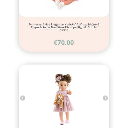
Munecas Arias Elegance Κούκλα"Adi" με Μαλακό
Σώμα & Άκρα Βινυλίου 45cm με Ήχο & Πιπίλα
65335
€
70.00