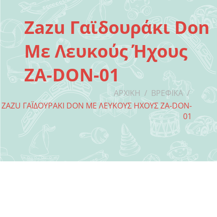
Zazu Γαϊδουράκι Don
Με Λευκούς Ήχους
ZA-DON-01
ΑΡΧΙΚΉ
/
ΒΡΕΦΙΚΆ
/
ZAZU ΓΑΪΔΟΥΡΆΚΙ DON ΜΕ ΛΕΥΚΟΎΣ ΉΧΟΥΣ ZA-DON-
01