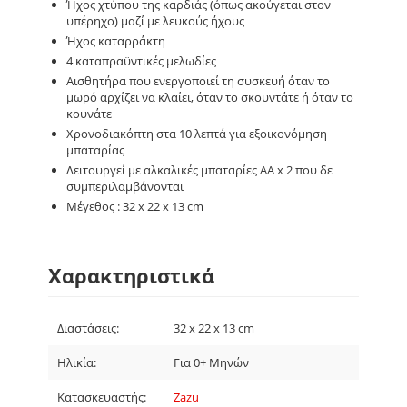
Ήχος χτύπου της καρδιάς (όπως ακούγεται στον
υπέρηχο) μαζί με λευκούς ήχους
Ήχος καταρράκτη
4 καταπραϋντικές μελωδίες
Αισθητήρα που ενεργοποιεί τη συσκευή όταν το
μωρό αρχίζει να κλαίει, όταν το σκουντάτε ή όταν το
κουνάτε
Χρονοδιακόπτη στα 10 λεπτά για εξοικονόμηση
μπαταρίας
Λειτουργεί με αλκαλικές μπαταρίες AA x 2 που δε
συμπεριλαμβάνονται
Μέγεθος : 32 x 22 x 13 cm
Χαρακτηριστικά
Διαστάσεις:
32 x 22 x 13 cm
Ηλικία:
Για 0+ Μηνών
Κατασκευαστής:
Zazu