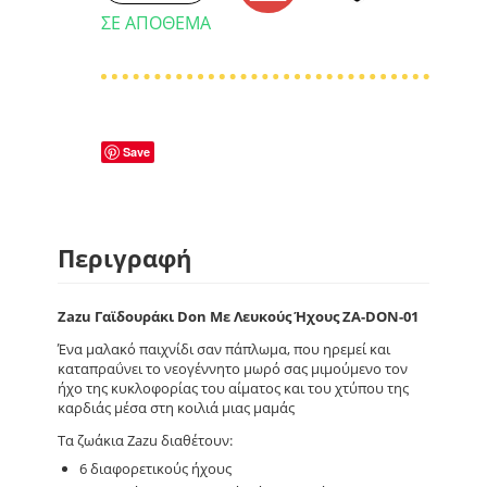
ΣΕ ΑΠΌΘΕΜΑ
Save
Περιγραφή
Zazu Γαϊδουράκι Don Με Λευκούς Ήχους ZA-DON-01
Ένα μαλακό παιχνίδι σαν πάπλωμα, που ηρεμεί και
καταπραΰνει το νεογέννητο μωρό σας μιμούμενο τον
ήχο της κυκλοφορίας του αίματος και του χτύπου της
καρδιάς μέσα στη κοιλιά μιας μαμάς
Τα ζωάκια Zazu διαθέτουν:
6 διαφορετικούς ήχους