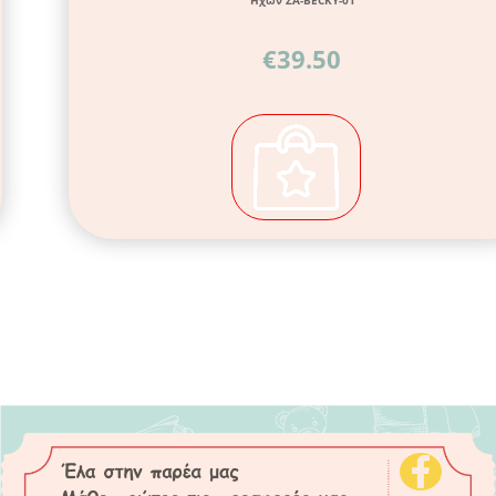
'Ηχων ZA-BECKY-01
€
39.50