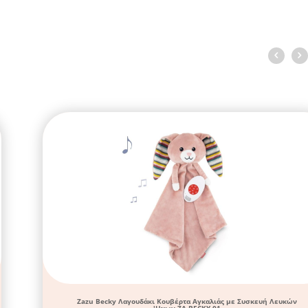
Zazu Becky Λαγουδάκι Κουβέρτα Αγκαλιάς με Συσκευή Λευκών