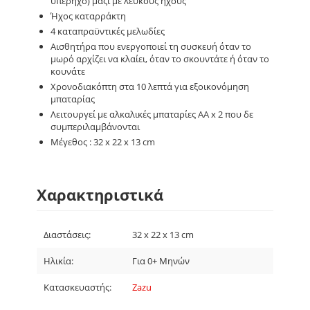
υπέρηχο) μαζί με λευκούς ήχους
Ήχος καταρράκτη
4 καταπραϋντικές μελωδίες
Αισθητήρα που ενεργοποιεί τη συσκευή όταν το
μωρό αρχίζει να κλαίει, όταν το σκουντάτε ή όταν το
κουνάτε
Χρονοδιακόπτη στα 10 λεπτά για εξοικονόμηση
μπαταρίας
Λειτουργεί με αλκαλικές μπαταρίες AA x 2 που δε
συμπεριλαμβάνονται
Μέγεθος : 32 x 22 x 13 cm
Χαρακτηριστικά
Διαστάσεις:
32 x 22 x 13 cm
Ηλικία:
Για 0+ Μηνών
Κατασκευαστής:
Zazu