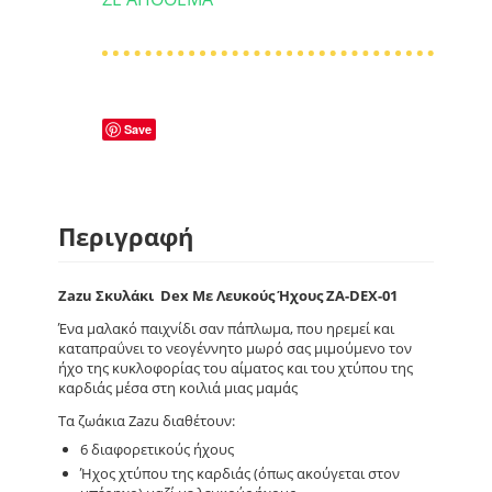
Save
Περιγραφή
Zazu Σκυλάκι Dex Με Λευκούς Ήχους ZA-DEX-01
Ένα μαλακό παιχνίδι σαν πάπλωμα, που ηρεμεί και
καταπραΰνει το νεογέννητο μωρό σας μιμούμενο τον
ήχο της κυκλοφορίας του αίματος και του χτύπου της
καρδιάς μέσα στη κοιλιά μιας μαμάς
Τα ζωάκια Zazu διαθέτουν:
6 διαφορετικούς ήχους
Ήχος χτύπου της καρδιάς (όπως ακούγεται στον