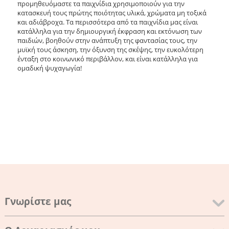
προμηθευόμαστε τα παιχνίδια χρησιμοποιούν για την
κατασκευή τους πρώτης ποιότητας υλικά, χρώματα μη τοξικά
και αδιάβροχα. Τα περισσότερα από τα παιχνίδια μας είναι
κατάλληλα για την δημιουργική έκφραση και εκτόνωση των
παιδιών, βοηθούν στην ανάπτυξη της φαντασίας τους, την
μυϊκή τους άσκηση, την όξυνση της σκέψης, την ευκολότερη
ένταξη στο κοινωνικό περιβάλλον, και είναι κατάλληλα για
ομαδική ψυχαγωγία!
Γνωρίστε μας